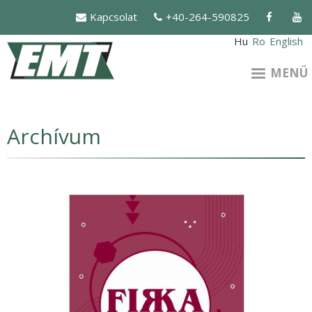
Ugrás
Kapcsolat
+40-264-590825
a
tartalomra
Hu
Ro
English
MENÜ
Archívum