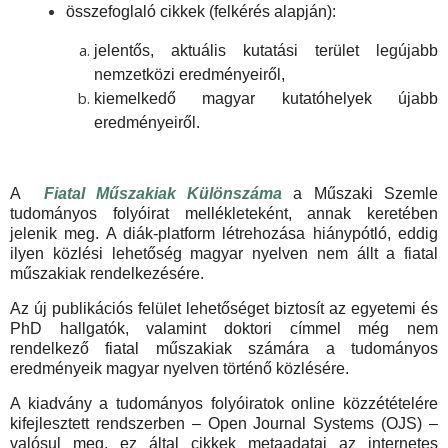
összefoglaló cikkek (felkérés alapján):
jelentős, aktuális kutatási terület legújabb
nemzetközi eredményeiről,
kiemelkedő magyar kutatóhelyek újabb
eredményeiről.
A
Fiatal Műszakiak Különszáma
a Műszaki Szemle
tudományos folyóirat mellékleteként, annak keretében
jelenik meg. A diák-platform létrehozása hiánypótló, eddig
ilyen közlési lehetőség magyar nyelven nem állt a fiatal
műszakiak rendelkezésére.
Az új publikációs felület lehetőséget biztosít az egyetemi és
PhD hallgatók, valamint doktori címmel még nem
rendelkező fiatal műszakiak számára a tudományos
eredményeik magyar nyelven történő közlésére.
A kiadvány a tudományos folyóiratok online közzétételére
kifejlesztett rendszerben – Open Journal Systems (OJS) –
valósul meg, ez által cikkek metaadatai az internetes