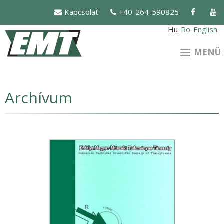
Ugrás
Kapcsolat
+40-264-590825
a
tartalomra
Hu
Ro
English
MENÜ
Archívum