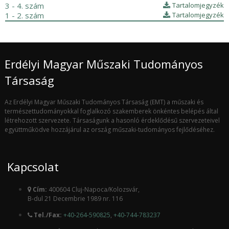
3 - 4. szám
Tartalomjegyzék
1 - 2. szám
Tartalomjegyzék
Erdélyi Magyar Műszaki Tudományos
Társaság
Az Erdélyi Magyar Műszaki Tudományos Társaság (EMT) a műszaki és
természettudományokkal foglalkozó szakemberek önkéntes belépés által
létrehozott szervezete. Társaságunk a hasonló érdeklődésű szervezeteivel
együttműködve hozzájárul az ország műszaki-tudományos fejlődéséhez.
Kapcsolat
Cím:
400604 Cluj-Napoca/Kolozsvár,
B-dul 21 Decembrie 1989 nr. 116
Tel./Fax:
+40-264-590825
,
+40-744-783237