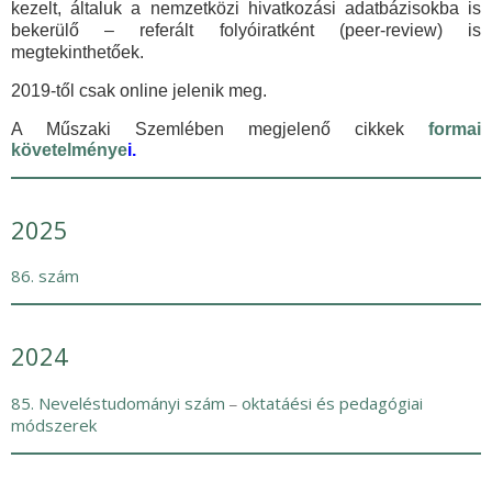
kezelt, általuk a nemzetközi hivatkozási adatbázisokba is
bekerülő – referált folyóiratként (peer-review) is
megtekinthetőek.
2019-től csak online jelenik meg.
A Műszaki Szemlében megjelenő cikkek
formai
követelménye
i.
2025
86. szám
2024
85. Neveléstudományi szám
oktatáési és pedagógiai
–
módszerek