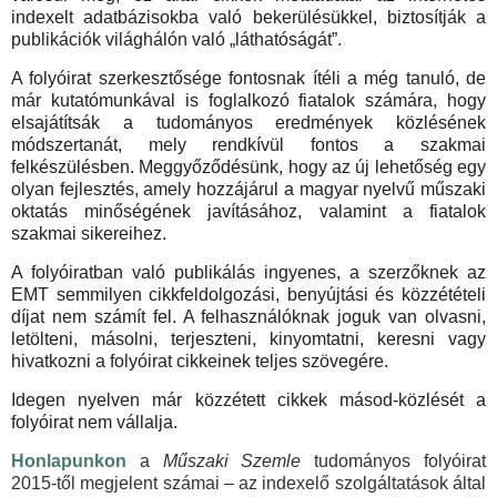
indexelt adatbázisokba való bekerülésükkel, biztosítják a
publikációk világhálón való „láthatóságát”.
A folyóirat szerkesztősége fontosnak ítéli a még tanuló, de
már kutatómunkával is foglalkozó fiatalok számára, hogy
elsajátítsák a tudományos eredmények közlésének
módszertanát, mely rendkívül fontos a szakmai
felkészülésben. Meggyőződésünk, hogy az új lehetőség egy
olyan fejlesztés, amely hozzájárul a magyar nyelvű műszaki
oktatás minőségének javításához, valamint a fiatalok
szakmai sikereihez.
A folyóiratban való publikálás ingyenes, a szerzőknek az
EMT semmilyen cikkfeldolgozási, benyújtási és közzétételi
díjat nem számít fel. A felhasználóknak joguk van olvasni,
letölteni, másolni, terjeszteni, kinyomtatni, keresni vagy
hivatkozni a folyóirat cikkeinek teljes szövegére.
Idegen nyelven már közzétett cikkek másod-közlését a
folyóirat nem vállalja.
Honlapunkon
a
Műszaki Szemle
tudományos folyóirat
2015-től megjelent számai – az indexelő szolgáltatások által