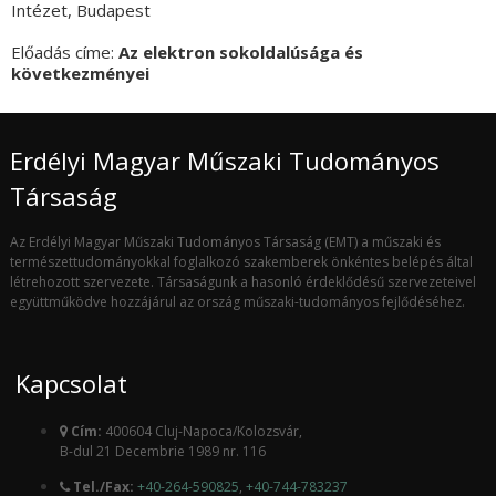
Intézet, Budapest
Előadás címe:
Az elektron sokoldalúsága és
következményei
Erdélyi Magyar Műszaki Tudományos
Társaság
Az Erdélyi Magyar Műszaki Tudományos Társaság (EMT) a műszaki és
természettudományokkal foglalkozó szakemberek önkéntes belépés által
létrehozott szervezete. Társaságunk a hasonló érdeklődésű szervezeteivel
együttműködve hozzájárul az ország műszaki-tudományos fejlődéséhez.
Kapcsolat
Cím:
400604 Cluj-Napoca/Kolozsvár,
B-dul 21 Decembrie 1989 nr. 116
Tel./Fax:
+40-264-590825
,
+40-744-783237