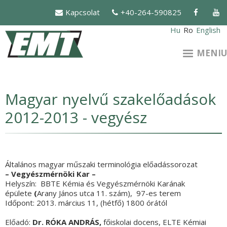
Mergi
Kapcsolat
+40-264-590825
la
conţinutul
Hu
Ro
English
principal
MENIU
Magyar nyelvű szakelőadások
2012-2013 - vegyész
Általános magyar műszaki terminológia előadássorozat
– Vegyészmérnöki Kar –
Helyszín: BBTE Kémia és Vegyészmérnöki Karának
épülete
(
Arany János utca 11. szám), 97-es terem
Időpont: 2013. március 11, (hétfő) 1800 órától
Előadó:
Dr. R
ÓKA ANDRÁS,
főiskolai docens, ELTE Kémiai