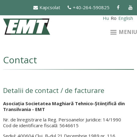
Mergi
Kapcsolat
+40-264-590825
la
conţinutul
Hu
Ro
English
principal
MENIU
Contact
Detalii de contact / de facturare
Asociaţia Societatea Maghiară Tehnico-Ştiinţifică din
Transilvania - EMT
Nr. de înregistrare la Reg. Persoanelor Juridice: 14/1990
Cod de identificare fiscală: 5646615
Sediul: 400604 Cluj, B-dul 21 Decembrie 1989 nr. 116