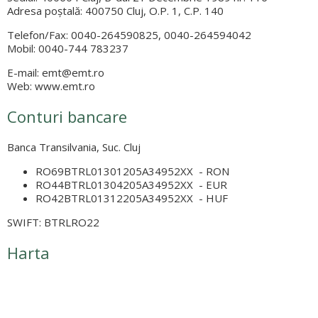
Adresa poştală: 400750 Cluj, O.P. 1, C.P. 140
Telefon/Fax: 0040-264590825, 0040-264594042
Mobil: 0040-744 783237
E-mail: emt@emt.ro
Web: www.emt.ro
Conturi bancare
Banca Transilvania, Suc. Cluj
RO69BTRL01301205A34952XX - RON
RO44BTRL01304205A34952XX - EUR
RO42BTRL01312205A34952XX - HUF
SWIFT: BTRLRO22
Harta