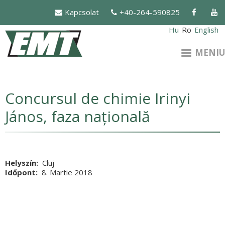
Mergi
Kapcsolat
+40-264-590825
la
conţinutul
Hu
Ro
English
principal
MENIU
Concursul de chimie Irinyi
János, faza națională
Helyszín
Cluj
Időpont
8. Martie 2018