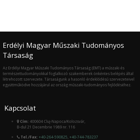
Erdélyi Magyar Műszaki Tudományos
Társaság
Az Erdélyi Magyar Műszaki Tudományos Társaság (EMT) a műszaki és
természettudományokkal foglalkozó szakemberek önkéntes belépés által
létrehozott szervezete. Társaságunk a hasonló érdeklődésű szervezeteivel
együttműködve hozzájárul az ország műszaki-tudományos fejlődéséhez.
Kapcsolat
Cím:
400604 Cluj-Napoca/Kolozsvár,
B-dul 21 Decembrie 1989 nr. 116
Tel./Fax:
+40-264-590825
,
+40-744-783237