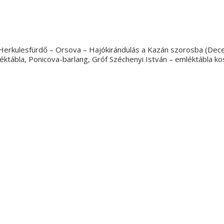
erkulesfürdő – Orsova – Hajókirándulás a Kazán szorosba (Deceb
léktábla, Ponicova-barlang, Gróf Széchenyi István – emléktábla 