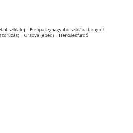
al-sziklafej – Európa legnagyobb sziklába faragott
koszorúzás) – Orsova (ebéd) – Herkulesfürdő