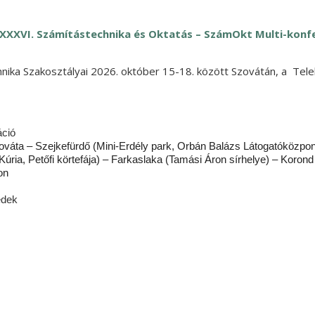
 XXXVI. Számítástechnika és Oktatás – SzámOkt Multi-konf
hnika Szakosztályai 2026. október 15-18. között Szovátán, a T
áció
ováta – Szejkefürdő (Mini-Erdély park, Orbán Balázs Látogatóközpon
Kúria, Petőfi körtefája) – Farkaslaka (Tamási Áron sírhelye) – Koro
on
édek