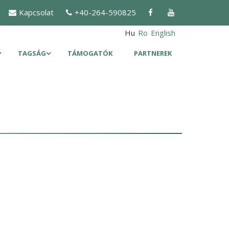
Kapcsolat
+40-264-590825
Hu
Ro
English
TAGSÁG
TÁMOGATÓK
PARTNEREK