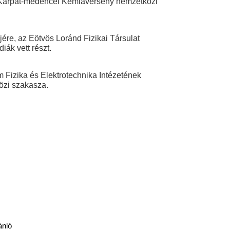
y Kárpát-medencei Kémiaverseny nemzetközi
ére, az Eötvös Loránd Fizikai Társulat
ák vett részt.
m Fizika és Elektrotechnika Intézetének
özi szakasza.
ánló