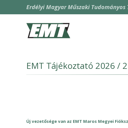
Ugrás
Erdélyi Magyar Műszaki Tudományos 
a
tartalomra
Fő
navigáció
EMT Tájékoztató 2026 / 2
Új vezetősége van az EMT Maros Megyei Fióks