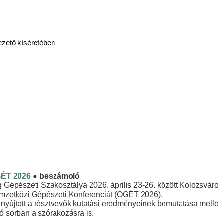
tő kíséretében
GÉT 2026
●
beszámoló
épészeti Szakosztálya 2026. április 23-26. között Kolozsváro
zetközi Gépészeti Konferenciát (OGÉT 2026).
yújtott a résztvevők kutatási eredményeinek bemutatása mellett
ó sorban a szórakozásra is.