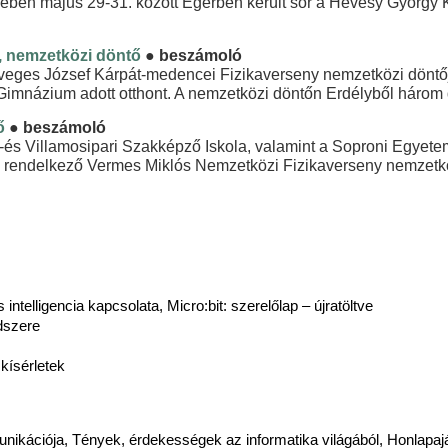
ében május 29-31. között Egerben került sor a Hevesy Györg
, nemzetközi döntő
● beszámoló
Öveges József Kárpát-medencei Fizikaverseny nemzetközi döntőj
mnázium adott otthont. A nemzetközi döntőn Erdélyből három di
ő
● beszámoló
s-és Villamosipari Szakképző Iskola, valamint a Soproni Egyete
al rendelkező Vermes Miklós Nemzetközi Fizikaverseny nemzetk
 intelligencia kapcsolata, Micro:bit: szerelőlap – újratöltve
ndszere
kísérletek
kációja, Tények, érdekességek az informatika világából, Honlapaj