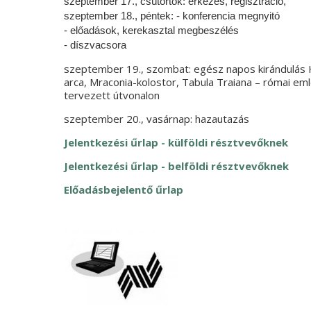
szeptember 17., csütörtök: érkezés, regisztráció,
szeptember 18., péntek: - konferencia megnyitó
- előadások, kerekasztal megbeszélés
- díszvacsora
szeptember 19., szombat: egész napos kirándulás H
arca, Mraconia-kolostor, Tabula Traiana – római em
tervezett útvonalon
szeptember 20., vasárnap: hazautazás
Jelentkezési űrlap - külföldi résztvevőknek
Jelentkezési űrlap - belföldi résztvevőknek
Előadásbejelentő űrlap