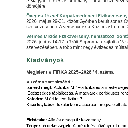
A Magyar Természettudományi Társulat szervezés
döntőjére.
Öveges József Kárpát-medencei Fizikaverseny
2026. május 29-31. között Győrben került sor az 
szervezésében. A versenynek a Kazinczy Ferenc Gi
Vermes Miklós Fizikaverseny, nemzetközi dönt
2026. június 14-17. között Sopronban zajlott a Va
szervezésében, a több mint négy évtizedes múltt
Kiadványok
Megjelent a FIRKA 2025–2026 / 4. száma
A száma tartalmából:
Ismerd meg!:
A „fizikai MI” – a fizika és a mesterséges
Egészséges táplálkozás, A magyarok periódusos re
Katedra:
Miért lettem fizikus?
Kísérlet, labor:
Iskolai kémialaborban megvalósítható 
Firkácska:
Alfa és omega fizikaverseny
Tények, érdekességek:
A méhek és növények kommuni