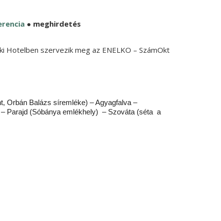
erencia
● meghirdetés
eleki Hotelben szervezik meg az ENELKO – SzámOkt
t, Orbán Balázs síremléke) – Agyagfalva –
nd – Parajd (Sóbánya emlékhely) – Szováta (séta a