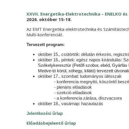
XXVII. Energetika-Elektrotechnika – ENELKO és
2026. október 15-18.
Az EMT Energetika-elektrotechnika és Számítástec
Multi-konferenciát.
Tervezett program:
október 15., csütörtök: délután érkezés, regisztr
október 16., péntek: egész napos kirándulás:
Sz
Székelykeresztúr (Petőfi szobor, ebéd, Gyárfás 
Medve-tó körül, sóhegy, kilátó) tervezett útvonal
október 17., szombat: tudományos ülésszak
- konferencia megnyitó, köszöntő besz
- plenáris előadások
- szekció előadások
- a konferencia zárása, díszvacsora
október 18., vasárnap: hazautazás
Jelentkezési űrlap
Előadásbejelentő űrlap