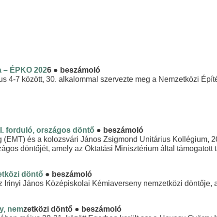
a – ÉPKO 202
6
● beszámoló
s 4-7 között, 30. alkalommal szervezte meg a Nemzetközi Épí
I. forduló, országos döntő
● beszámoló
EMT) és a kolozsvári János Zsigmond Unitárius Kollégium, 202
gos döntőjét, amely az Oktatási Minisztérium által támogatott 
etközi döntő
● beszámoló
 az Irinyi János Középiskolai Kémiaverseny nemzetközi döntője
y, nem
zetközi döntő
● beszámoló