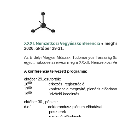
●
XXXI. Nemzetközi Vegyészkonferencia
meghi
2026. október 29-31.
Az Erdélyi Magyar Műszaki Tudományos Társaság (E
együttműködve szervezi meg a XXXII. Nemzetközi Ve
A konferencia tervezett programja:
október 29.,csütörtök:
00
16
érkezés, regisztráció
00
17
konferencia megnyitó, plenáris előadáso
00
19
üdvözlő koccintás
október 30., péntek:
-
d.e.
doktorandusz plénum előadásai
poszterek
szekció-előadások,