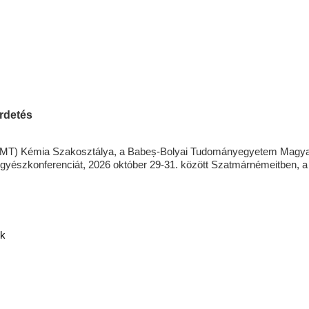
rdetés
MT) Kémia Szakosztálya, a Babeș-Bolyai Tudományegyetem Magyar
gyészkonferenciát,
2026 október 29-31.
között Szatmárnémeitben, 
k