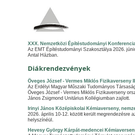
XXX. Nemzetközi Építéstudományi Konferenci
Az EMT Építéstudományi Szakosztálya 2026. júniu
Antal Házban.
Diákrendezvények
Öveges József - Vermes Miklós Fizikaverseny II
Az Erdélyi Magyar Műszaki Tudományos Társaság (
Öveges József - Vermes Miklós Fizikaverseny orszá
János Zsigmond Unitárius Kollégiumban zajlott.
Irinyi János Középiskolai Kémiaverseny, nemz
2026. április 10-12. között került megrendezésre
helyszínéül.
Hevesy György Kárpát-medencei Kémiaversen