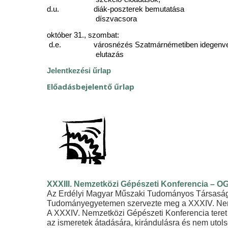
d.u. diák-poszterek bemutatása
díszvacsora
október 31., szombat:
d.e. városnézés Szatmárnémetiben idegenveze
elutazás
Jelentkezési űrlap
Előadásbejelentő űrlap
XXXIII. Nemzetközi Gépészeti Konferencia – O
Az Erdélyi Magyar Műszaki Tudományos Társaság G
Tudományegyetemen szervezte meg a XXXIV. Nem
A XXXIV. Nemzetközi Gépészeti Konferencia teret n
az ismeretek átadására, kirándulásra és nem utols