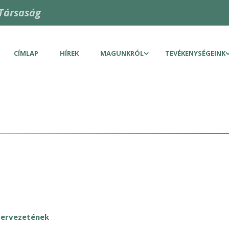
Társaság
CÍMLAP
HÍREK
MAGUNKRÓL
TEVÉKENYSÉGEINK
zervezetének