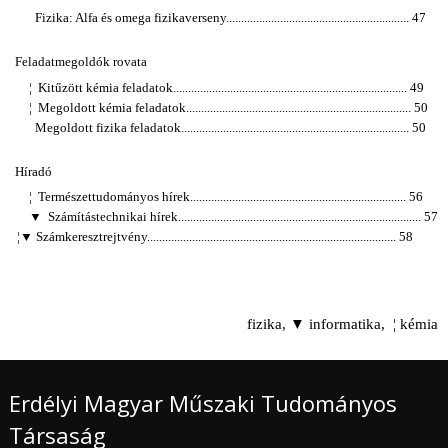
Fizika: Alfa és omega fizikaverseny............................................................. 47
Feladatmegoldók rovata
¦
Kitűzött kémia feladatok.............................................................................. 49
¦
Megoldott kémia feladatok........................................................................... 50
Megoldott fizika feladatok............................................................................ 50
Híradó
¦
Természettudományos hírek........................................................................ 56
▼ Számítástechnikai hírek................................................................................. 57
¦
▼
Számkeresztrejtvény................................................................................... 58
fizika, ▼ informatika,
¦
kémia
Erdélyi Magyar Műszaki Tudományos
Társaság