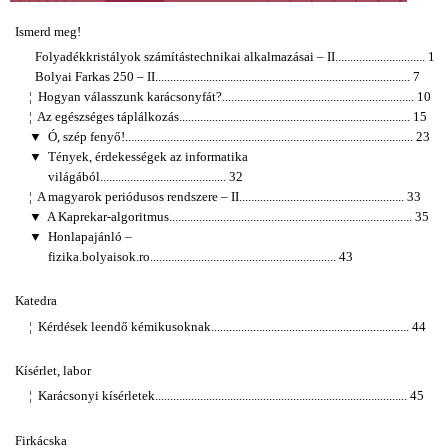
Ismerd meg!
Folyadékkristályok számítástechnikai alkalmazásai – II.............................. 1
Bolyai Farkas 250 – II..................................................................................... 7
¦
Hogyan válasszunk karácsonyfát?................................................................ 10
¦
Az egészséges táplálkozás............................................................................. 15
▼ Ó, szép fenyő!................................................................................................ 23
▼ Tények, érdekességek az informatika
világából.......................................... 32
¦
A magyarok periódusos rendszere – II....................................................... 33
▼ A Kaprekar-algoritmus................................................................................. 35
▼ Honlapajánló –
fizika.bolyaisok.ro.............................................................. 43
Katedra
¦
Kérdések leendő kémikusoknak.................................................................. 44
Kísérlet, labor
¦
Karácsonyi kísérletek.................................................................................... 45
Firkácska