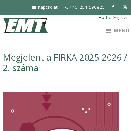
Ugrás
Kapcsolat
+40-264-590825
a
tartalomra
Hu
Ro
English
MENÜ
Megjelent a FIRKA 2025-2026 /
2. száma