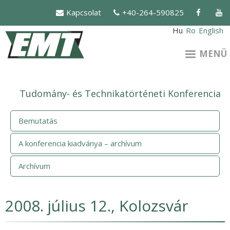
Ugrás
Kapcsolat
+40-264-590825
a
tartalomra
Hu
Ro
English
MENÜ
Tudomány- és Technikatörténeti Konferencia
Bemutatás
A konferencia kiadványa – archívum
Archívum
2008. július 12., Kolozsvár