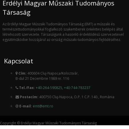
Erdélyi Magyar Műszaki Tudományos
Társaság
Az Erdélyi Magyar Műszaki Tudományos Társaság (EMT) a műszaki és
természettudományokkal foglalkozó szakemberek önkéntes belépés által
létrehozott szervezete. Társaságunk a hasonló érdeklődésű szervezeteivel
együttműködve hozzájárul az ország műszaki-tudományos fejlődéséhez.
Kapcsolat
Cím:
400604 Cluj-Napoca/Kolozsvár,
B-dul 21 Decembrie 1989 nr. 116
Tel./Fax:
+40-264-590825
,
+40-744-783237
Postacím:
400750 Cluj-Napoca, O.P. 1 C.P. 140., Románia
E-mail:
emt@emt.ro
Copyright © Erdélyi Magyar Műszaki Tudományos Társaság