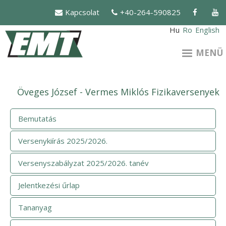
Ugrás
Kapcsolat
+40-264-590825
a
tartalomra
Hu
Ro
English
MENÜ
Öveges József - Vermes Miklós Fizikaversenyek
Bemutatás
Versenykiírás 2025/2026.
Versenyszabályzat 2025/2026. tanév
Jelentkezési űrlap
Tananyag