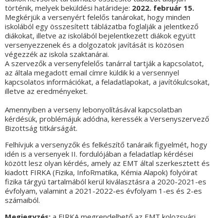
történik, melyek beküldési határideje:
2022. február 15.
Megkérjük a versenyért felelős tanárokat, hogy minden
iskolából egy összesített táblázatba foglalják a jelentkező
diákokat, illetve az iskolából bejelentkezett diákok együtt
versenyezzenek és a dolgozatok javítását is közösen
végezzék az iskola szaktanárai.
A szervezők a versenyfelelős tanárral tartják a kapcsolatot,
az általa megadott email címre küldik ki a versennyel
kapcsolatos információkat, a feladatlapokat, a javítókulcsokat,
illetve az eredményeket.
Amennyiben a verseny lebonyolításával kapcsolatban
kérdésük, problémájuk adódna, keressék a Versenyszervező
Bizottság titkárságát.
Felhívjuk a versenyzők és felkészítő tanáraik figyelmét, hogy
idén is a versenyek II. fordulójában a feladatlap kérdései
között lesz olyan kérdés, amely az EMT által szerkesztett és
kiadott FIRKA (Fizika, InfoRmatika, Kémia Alapok) folyóirat
fizika tárgyú tartalmából kerül kiválasztásra a 2020-2021-es
évfolyam, valamint a 2021-2022-es évfolyam 1-es és 2-es
számaiból.
Megjegyzés:
a FIRKA megrendelhető az EMT kolozsvári