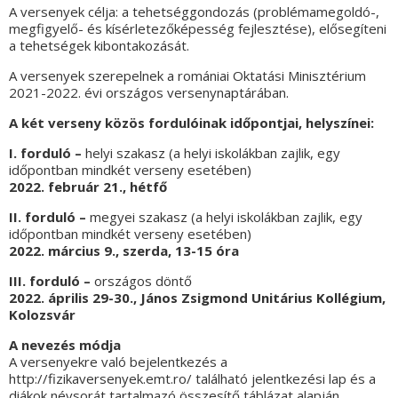
A versenyek célja: a tehetséggondozás (problémamegoldó-,
megfigyelő- és kísérletezőképesség fejlesztése), elősegíteni
a tehetségek kibontakozását.
A versenyek szerepelnek a romániai Oktatási Minisztérium
2021-2022. évi országos versenynaptárában.
A két verseny közös fordulóinak időpontjai, helyszínei:
I.
forduló –
helyi szakasz (a helyi iskolákban zajlik, egy
időpontban mindkét verseny esetében)
2022. február 21., hétfő
II. forduló –
megyei szakasz (a helyi iskolákban zajlik, egy
időpontban mindkét verseny esetében)
2022. március 9., szerda, 13-15 óra
III. forduló –
országos döntő
2022. április 29-30., János Zsigmond Unitárius Kollégium,
Kolozsvár
A nevezés módja
A versenyekre való bejelentkezés a
http://fizikaversenyek.emt.ro/ található jelentkezési lap és a
diákok névsorát tartalmazó összesítő táblázat alapján