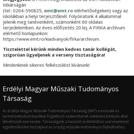
titkárságán
(tel.: 0264-590825,
emt@emt.ro
elérhetőségeken) vagy az
iskolákban a helyi terjesztőknél. Folyóiratunk 4 alkalommal
jelenik meg tanévenként, számonként 60 oldalas
terjedelemben. Az éves előfizetés 20 lej. A FIRKA archívum
elérhető honlapunkon:
https://www.emt.ro/kiadvanyok/firka/archivum.
Tisztelettel kérünk minden kedves tanár kollégát,
szigorúan ügyeljenek a verseny tisztaságára!
Mindenkinek sikeres felkészülést kívánunk!
Erdélyi Magyar Műszaki Tudományos
Társaság
Az Erdélyi Magyar Műszaki Tudományos Társaság (EMT) a műszaki és
természettudományokkal foglalkozó szakemberek önkéntes belépés által
létrehozott szervezete. Társaságunk a hasonló érdeklődésű szervezeteivel
együttműködve hozzájárul az ország műszaki-tudományos fejlődéséhez.