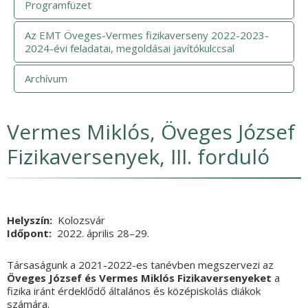
Programfüzet
Az EMT Öveges-Vermes fizikaverseny 2022-2023-
2024-évi feladatai, megoldásai javítókulccsal
Archívum
Vermes Miklós, Öveges József
Fizikaversenyek, III. forduló
Helyszín
Kolozsvár
Időpont
2022. április 28
Vége
–29.
Társaságunk a 2021-2022-es tanévben megszervezi az
Öveges József és Vermes Miklós Fizikaversenyeket
a
fizika iránt érdeklődő általános és középiskolás diákok
számára.