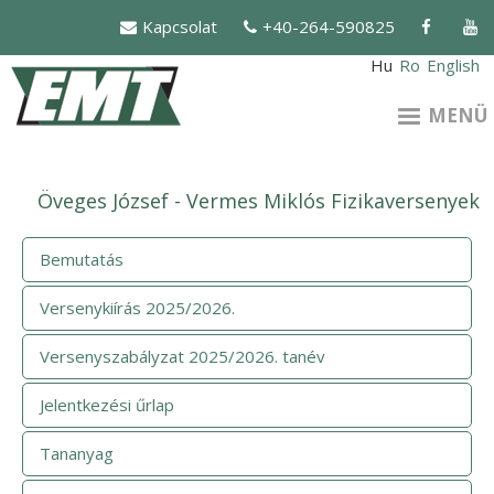
Ugrás
Kapcsolat
+40-264-590825
a
tartalomra
Hu
Ro
English
MENÜ
Öveges József - Vermes Miklós Fizikaversenyek
Bemutatás
Versenykiírás 2025/2026.
Versenyszabályzat 2025/2026. tanév
Jelentkezési űrlap
Tananyag