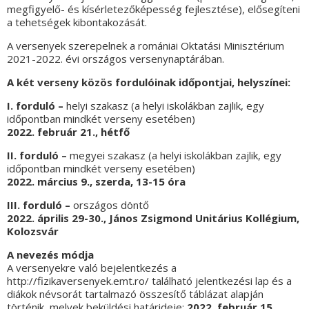
megfigyelő- és kísérletezőképesség fejlesztése), elősegíteni
a tehetségek kibontakozását.
A versenyek szerepelnek a romániai Oktatási Minisztérium
2021-2022. évi országos versenynaptárában.
A két verseny közös fordulóinak időpontjai, helyszínei:
I.
forduló –
helyi szakasz (a helyi iskolákban zajlik, egy
időpontban mindkét verseny esetében)
2022. február 21., hétfő
II. forduló –
megyei szakasz (a helyi iskolákban zajlik, egy
időpontban mindkét verseny esetében)
2022. március 9., szerda, 13-15 óra
III. forduló –
országos döntő
2022. április 29-30., János Zsigmond Unitárius Kollégium,
Kolozsvár
A nevezés módja
A versenyekre való bejelentkezés a
http://fizikaversenyek.emt.ro/ található jelentkezési lap és a
diákok névsorát tartalmazó összesítő táblázat alapján
történik, melyek beküldési határideje:
2022. február 15.