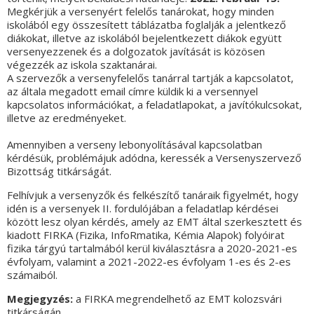
Megkérjük a versenyért felelős tanárokat, hogy minden
iskolából egy összesített táblázatba foglalják a jelentkező
diákokat, illetve az iskolából bejelentkezett diákok együtt
versenyezzenek és a dolgozatok javítását is közösen
végezzék az iskola szaktanárai.
A szervezők a versenyfelelős tanárral tartják a kapcsolatot,
az általa megadott email címre küldik ki a versennyel
kapcsolatos információkat, a feladatlapokat, a javítókulcsokat,
illetve az eredményeket.
Amennyiben a verseny lebonyolításával kapcsolatban
kérdésük, problémájuk adódna, keressék a Versenyszervező
Bizottság titkárságát.
Felhívjuk a versenyzők és felkészítő tanáraik figyelmét, hogy
idén is a versenyek II. fordulójában a feladatlap kérdései
között lesz olyan kérdés, amely az EMT által szerkesztett és
kiadott FIRKA (Fizika, InfoRmatika, Kémia Alapok) folyóirat
fizika tárgyú tartalmából kerül kiválasztásra a 2020-2021-es
évfolyam, valamint a 2021-2022-es évfolyam 1-es és 2-es
számaiból.
Megjegyzés:
a FIRKA megrendelhető az EMT kolozsvári
titkárságán