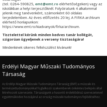
(tel.: 0264-590825,
emt@emt.ro
elérhetőségeken) vagy az
iskolákban a helyi terjesztőknél. Folyóiratunk 4 alkalommal
jelenik meg tanévenként, számonként 60 oldalas
terjedelemben. Az éves előfizetés 20 lej. A FIRKA archívum
elérhető honlapunkon:
https://www.emt.ro/kiadvanyok/firka/archivum.
Tisztelettel kérünk minden kedves tanár kollégát,
szigorúan ügyeljenek a verseny tisztaságára!
Mindenkinek sikeres felkészülést kívánunk!
Erdélyi Magyar Műszaki Tudományos
Társaság
Az Erdélyi Magyar Műszaki Tudományos Társaság (EMT) a műszaki és
természettudományokkal foglalkozó szakemberek önkéntes belépés által
létrehozott szervezete. Társaságunk a hasonló érdeklődésű szervezeteivel
együttműködve hozzájárul az ország műszaki-tudományos fejlődéséhez.