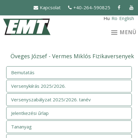
Ugrás
Kapcsolat
+40-264-590825
a
tartalomra
Hu
Ro
English
MENÜ
Öveges József - Vermes Miklós Fizikaversenyek
Bemutatás
Versenykiírás 2025/2026.
Versenyszabályzat 2025/2026. tanév
Jelentkezési űrlap
Tananyag