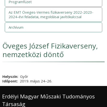
Programfüzet
Az EMT Öveges-Vermes fizikaverseny 2022-2023-
2024-évi feladatai, megoldásai javítókulccsal
Archívum
Öveges József Fizikaverseny,
nemzetközi döntő
Helyszín
Győr
Időpont
2019. május 24
Vége
–26.
Erdélyi Magyar Műszaki Tudományos
Társaság