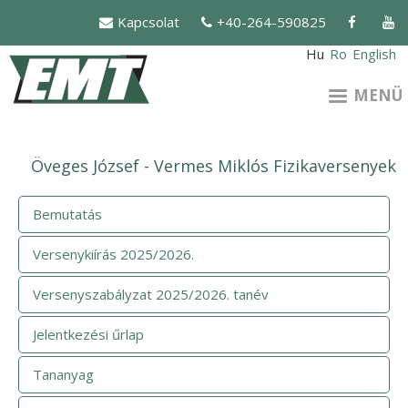
Ugrás
Kapcsolat
+40-264-590825
a
tartalomra
Hu
Ro
English
MENÜ
Öveges József - Vermes Miklós Fizikaversenyek
Bemutatás
Versenykiírás 2025/2026.
Versenyszabályzat 2025/2026. tanév
Jelentkezési űrlap
Tananyag