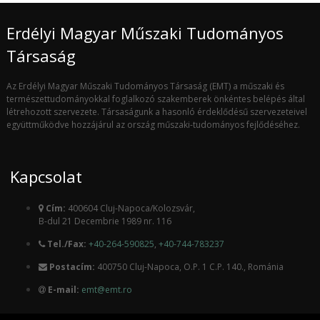
Erdélyi Magyar Műszaki Tudományos
Társaság
Az Erdélyi Magyar Műszaki Tudományos Társaság (EMT) a műszaki és
természettudományokkal foglalkozó szakemberek önkéntes belépés által
létrehozott szervezete. Társaságunk a hasonló érdeklődésű szervezeteivel
együttműködve hozzájárul az ország műszaki-tudományos fejlődéséhez.
Kapcsolat
Cím:
400604 Cluj-Napoca/Kolozsvár,
B-dul 21 Decembrie 1989 nr. 116
Tel./Fax:
+40-264-590825
,
+40-744-783237
Postacím:
400750 Cluj-Napoca, O.P. 1 C.P. 140., Románia
E-mail:
emt@emt.ro