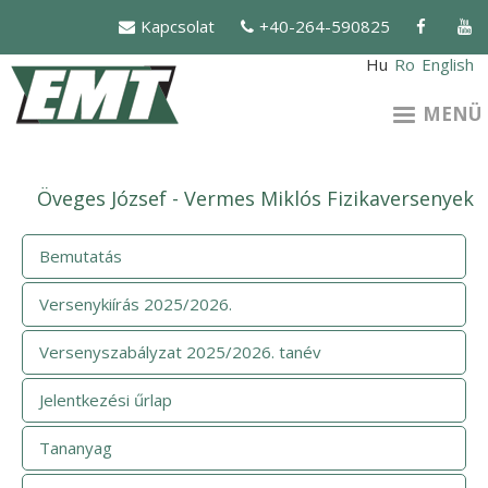
Ugrás
Kapcsolat
+40-264-590825
a
tartalomra
Hu
Ro
English
MENÜ
Öveges József - Vermes Miklós Fizikaversenyek
Bemutatás
Versenykiírás 2025/2026.
Versenyszabályzat 2025/2026. tanév
Jelentkezési űrlap
Tananyag