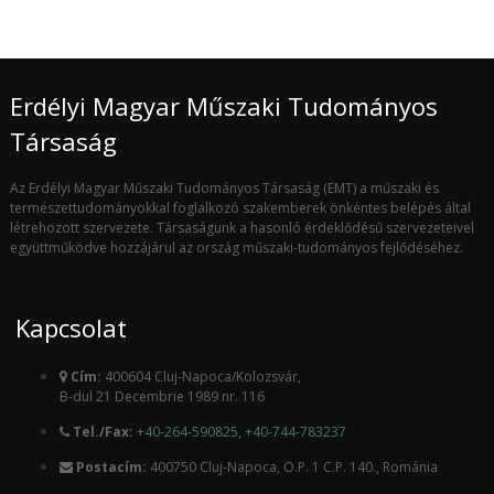
Erdélyi Magyar Műszaki Tudományos
Társaság
Az Erdélyi Magyar Műszaki Tudományos Társaság (EMT) a műszaki és
természettudományokkal foglalkozó szakemberek önkéntes belépés által
létrehozott szervezete. Társaságunk a hasonló érdeklődésű szervezeteivel
együttműködve hozzájárul az ország műszaki-tudományos fejlődéséhez.
Kapcsolat
Cím:
400604 Cluj-Napoca/Kolozsvár,
B-dul 21 Decembrie 1989 nr. 116
Tel./Fax:
+40-264-590825
,
+40-744-783237
Postacím:
400750 Cluj-Napoca, O.P. 1 C.P. 140., Románia