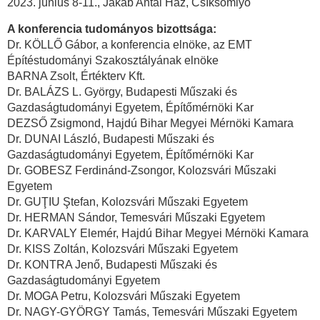
2023. június 8-11., Jakab Antal Ház, Csíksomlyó
A konferencia tudományos bizottsága:
Dr. KÖLLŐ Gábor, a konferencia elnöke, az EMT
Építéstudományi Szakosztályának elnöke
BARNA Zsolt, Értékterv Kft.
Dr. BALÁZS L. György, Budapesti Műszaki és
Gazdaságtudományi Egyetem, Építőmérnöki Kar
DEZSŐ Zsigmond, Hajdú Bihar Megyei Mérnöki Kamara
Dr. DUNAI László, Budapesti Műszaki és
Gazdaságtudományi Egyetem, Építőmérnöki Kar
Dr. GOBESZ Ferdinánd-Zsongor, Kolozsvári Műszaki
Egyetem
Dr. GUŢIU Ştefan, Kolozsvári Műszaki Egyetem
Dr. HERMAN Sándor, Temesvári Műszaki Egyetem
Dr. KARVALY Elemér, Hajdú Bihar Megyei Mérnöki Kamara
Dr. KISS Zoltán, Kolozsvári Műszaki Egyetem
Dr. KONTRA Jenő, Budapesti Műszaki és
Gazdaságtudományi Egyetem
Dr. MOGA Petru, Kolozsvári Műszaki Egyetem
Dr. NAGY-GYÖRGY Tamás, Temesvári Műszaki Egyetem