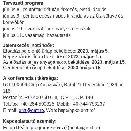
Tervezett program:
június 8., csütörtök: délután érkezés, elszállásolás
június 9., péntek: egész napos kirándulás az Úz-völgye és
környékén
június 10., szombat: tudományos ülésszak
június 11., vasárnap: hazautazás
Jelentkezési határidők:
Előadás bejelentő űrlap beküldése:
2023. május 5.
Regisztrációs űrlap beküldése:
2023. május 15.
Az előadás teljes anyagának a beküldése:
2023. május 15.
Cégbemutató űrlap beküldése:
2023. május 15.
A konferencia titkársága:
RO-400604 Cluj (Kolozsvár), B-dul 21 Decembrie 1989 nr.
116.
Postacím: RO-400750 Cluj, O.P. 1, C.P. 140
Tel./fax: +40-264-590825, Mobil: +40-744-783237
E-mail:
emt@emt.ro
, Web: http://epko.emt.ro/
Kapcsolattartó személy:
Fülöp Beáta, programszervező (beata@emt.ro)