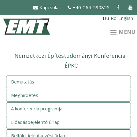
Ugrás
Kapcsolat
+40-264-590825
a
tartalomra
Hu
Ro
English
MENÜ
Nemzetközi Építéstudományi Konferencia -
ÉPKO
Bemutatás
Meghirdetés
A konferencia programja
Előadásbejelentő űrlap
Belföldi jelentkezési űrlap