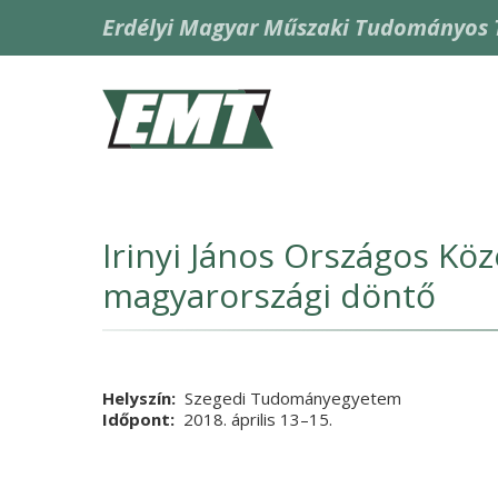
Ugrás
Erdélyi Magyar Műszaki Tudományos 
a
tartalomra
Fő
navigáció
Irinyi János Országos Kö
magyarországi döntő
Helyszín
Szegedi Tudományegyetem
Időpont
2018. április 13
Vége
–15.