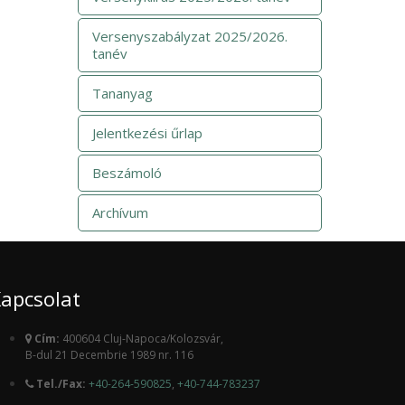
Versenyszabályzat 2025/2026.
tanév
Tananyag
Jelentkezési űrlap
Beszámoló
Archívum
apcsolat
Cím:
400604 Cluj-Napoca/Kolozsvár,
B-dul 21 Decembrie 1989 nr. 116
Tel./Fax:
+40-264-590825
,
+40-744-783237