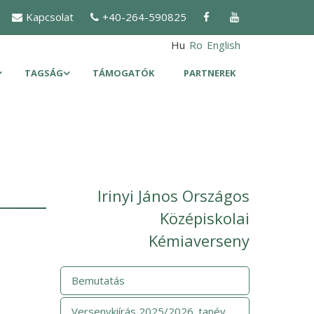
Kapcsolat
+40-264-590825
Hu
Ro
English
TAGSÁG
TÁMOGATÓK
PARTNEREK
Irinyi János Országos
Középiskolai
Kémiaverseny
Bemutatás
Versenykiírás 2025/2026. tanév