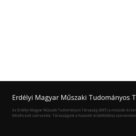
Erdélyi Magyar Műszaki Tudományos 
Az Erdélyi Magyar Műszaki Tudományos Társaság (EMT) a műszaki és t
létrehozott szervezete. Társaságunk a hasonló érdeklődésű szervezete