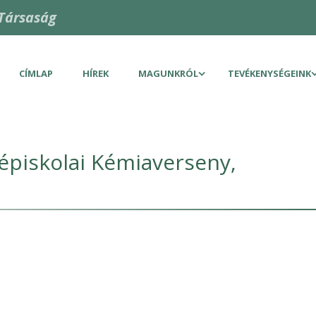
Társaság
CÍMLAP
HÍREK
MAGUNKRÓL
TEVÉKENYSÉGEINK
zépiskolai Kémiaverseny,