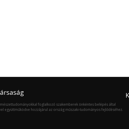
Társaság
K
ermészettudományokkal foglalkozó szakemberek önkéntes belépés által
ivel együttműködve hozzájárul az ország műszaki-tudományos fejlődéséhez.