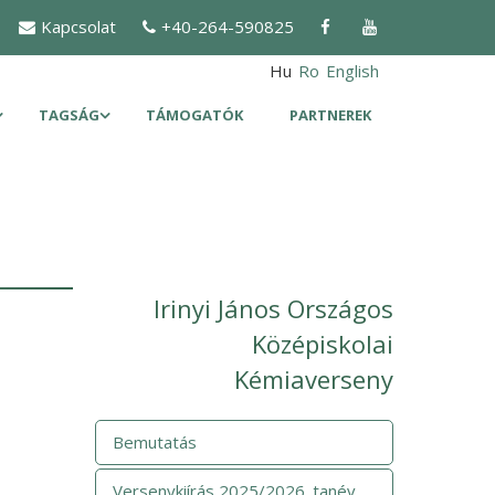
Kapcsolat
+40-264-590825
Hu
Ro
English
TAGSÁG
TÁMOGATÓK
PARTNEREK
Irinyi János Országos
Középiskolai
Kémiaverseny
Bemutatás
Versenykiírás 2025/2026. tanév