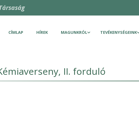
Társaság
CÍMLAP
HÍREK
MAGUNKRÓL
TEVÉKENYSÉGEINK
Kémiaverseny, II. forduló