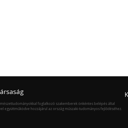
Társaság
K
ermészettudományokkal foglalkozó szakemberek önkéntes belépés által
ivel együttműködve hozzájárul az ország műszaki-tudományos fejlődéséhez.