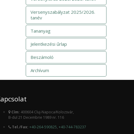
Versenyszabályzat 2025/2026.
tanév
Tananyag
Jelentkezési űrlap
Beszámoló
Archívum
apcsolat
Cím:
400604 Cluj-Napoca/Kolozsvár,
B-dul 21 Decembrie 1989 nr. 116
Tel./Fax:
+40-264-590825
,
+40-744-783237