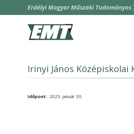
Ugrás
Erdélyi Magyar Műszaki Tudományos 
a
tartalomra
Fő
navigáció
Irinyi János Középiskolai 
Időpont
2025. január 30.