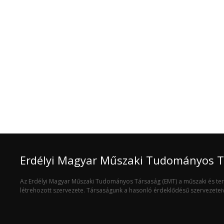
Erdélyi Magyar Műszaki Tudományos 
Az Erdélyi Magyar Műszaki Tudományos Társaság (EMT) a műszaki és t
létrehozott szervezete. Társaságunk a hasonló érdeklődésű szervezete