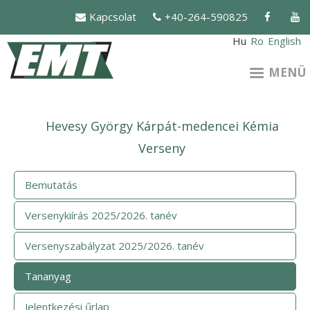
Ugrás
Kapcsolat
+40-264-590825
a
tartalomra
Hu
Ro
English
MENÜ
Hevesy György Kárpát-medencei Kémia
Verseny
Bemutatás
Versenykiírás 2025/2026. tanév
Versenyszabályzat 2025/2026. tanév
Tananyag
Jelentkezési űrlap