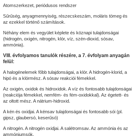
Atomszerkezet, periódusos rendszer
Sűrűség, anyagmennyiség, részecskeszám, moláris tömeg és
az ezekkel történő számítások.
Néhány elem és vegyület képlete és köznapi tulajdonságai
(hidrogén, oxigén, nitrogén, klór, víz, szén-dioxid, sósav,
ammónia).
VIII. évfolyamos tanulók részére, a 7. évfolyam anyagán
felül:
A halogénelemek főbb tulajdonságai, a klór. A hidrogén-klorid, a
hipó és a klórmész. A sósav reakciói fémekkel.
Az oxigén, oxidok és hidroxidok. A víz és fontosabb tulajdonságai
(reakciója fémekkel, nemfém- és fém-oxidokkal). Az égetett- és
az oltott mész. A nátrium-hidroxid.
A kén és oxidjai. A kénsav tulajdonságai és fontosabb sói (pl.
gipsz, glaubersó, keserűsó)
A nitrogén. A nitrogén oxidjai. A salétromsav. Az ammónia és az
ammóniumsók.